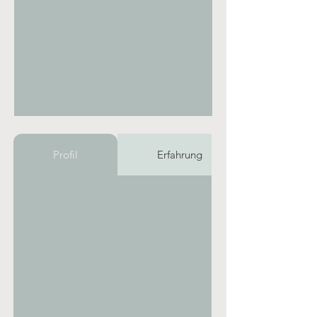
Profil
Erfahrung