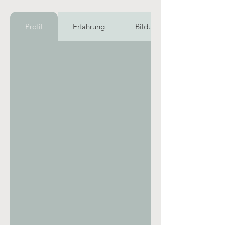
Profil
Erfahrung
Bildung