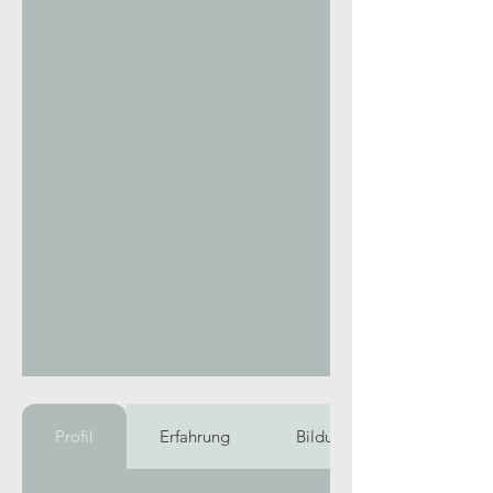
Profil
Erfahrung
Bildung