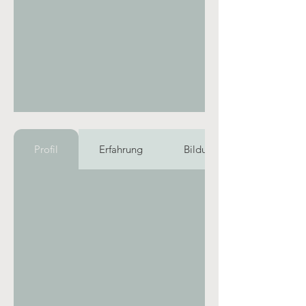
Profil
Erfahrung
Bildung