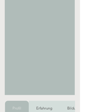
Profil
Erfahrung
Bildung