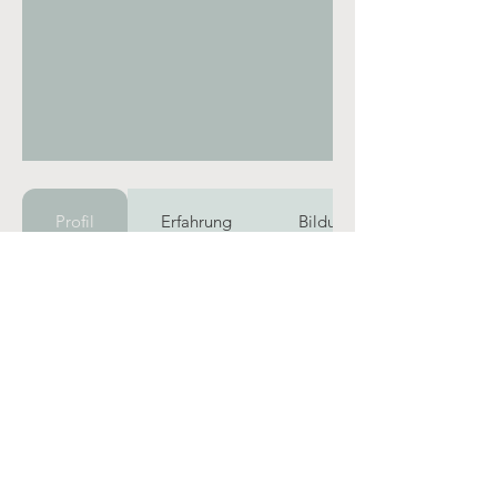
Profil
Erfahrung
Bildung