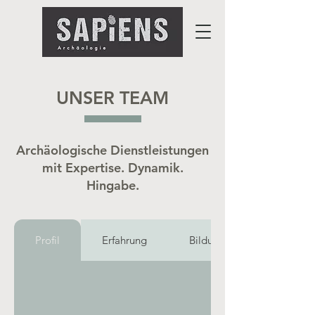
UNSER TEAM
Archäologische Dienstleistungen
mit Expertise. Dynamik.
Hingabe.
Profil
Erfahrung
Bildung