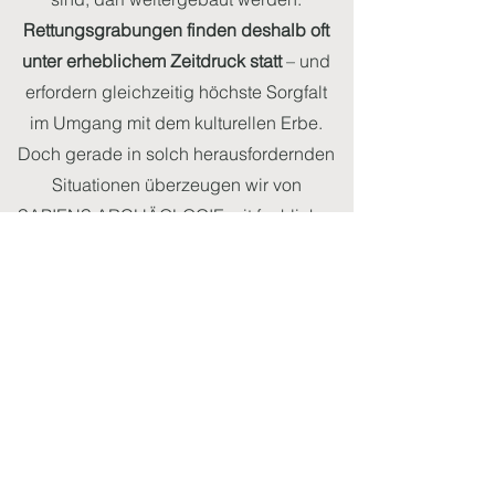
Rettungsgrabungen finden deshalb oft
unter erheblichem Zeitdruck statt
– und
erfordern gleichzeitig höchste Sorgfalt
im Umgang mit dem kulturellen Erbe.
Doch gerade in solch herausfordernden
Situationen überzeugen wir von
SAPIENS ARCHÄOLOGIE mit fachlicher
Präzision, strukturierten Abläufen und
dem Blick fürs Wesentliche – auch bei
komplexen Konstellationen und unter
engen Zeitvorgaben.
Was uns auszeichnet: